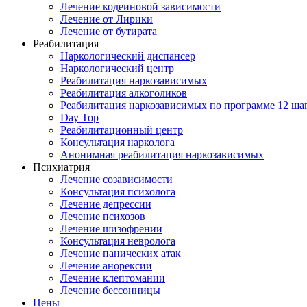
Лечение кодеиновой зависимости
Лечение от Лирики
Лечение от бутирата
Реабилитация
Наркологический диспансер
Наркологический центр
Реабилитация наркозависимых
Реабилитация алкоголиков
Реабилитация наркозависимых по программе 12 ша
Day Top
Реабилитационный центр
Консультация нарколога
Анонимная реабилитация наркозависимых
Психиатрия
Лечение созависимости
Консультация психолога
Лечение депрессии
Лечение психозов
Лечение шизофрении
Консультация невролога
Лечение панических атак
Лечение анорексии
Лечение клептомании
Лечение бессонницы
Цены