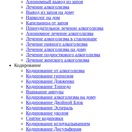
Анонимный вывод из запоя
Лечение алкоголизма
Вывод из запоя на дому
Нарколог на дом
Капельница от запоя
Принудительное лечение алкоголизма
Анонимное лечение алкоголизма
Лечение алкоголизма в стационаре
Лечение пивного алкоголизма
Лечение алкоголизма на дому
Лечение подросткового алкоголизма
Лечение женского алкоголизма
Кодирование
Кодирование от алкоголизма
Кодирование гипнозом
Кодирование Довженко
Кодирование Торпедо
Вшивание ампулы
Кодирование алкоголизма на дому
Кодирование Двойной Блок
Кодирование Эспераль
Кодирование уколом
Снятие кодировки
Кодирование иглоукалыванием
Кодирование Дисульфирам