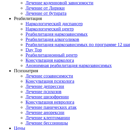
Лечение кодеиновой зависимости
Лечение от Лирики
Лечение от бутирата
Реабилитация
Наркологический диспансер
Наркологический центр
Реабилитация наркозависимых
Реабилитация алкоголиков
Реабилитация наркозависимых по программе 12 ша
Day Top
Реабилитационный центр
Консультация нарколога
Анонимная реабилитация наркозависимых
Психиатрия
Лечение созависимости
Консультация психолога
Лечение депрессии
Лечение психозов
Лечение шизофрении
Консультация невролога
Лечение панических атак
Лечение анорексии
Лечение клептомании
Лечение бессонницы
Цены