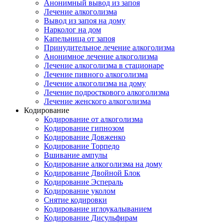
Анонимный вывод из запоя
Лечение алкоголизма
Вывод из запоя на дому
Нарколог на дом
Капельница от запоя
Принудительное лечение алкоголизма
Анонимное лечение алкоголизма
Лечение алкоголизма в стационаре
Лечение пивного алкоголизма
Лечение алкоголизма на дому
Лечение подросткового алкоголизма
Лечение женского алкоголизма
Кодирование
Кодирование от алкоголизма
Кодирование гипнозом
Кодирование Довженко
Кодирование Торпедо
Вшивание ампулы
Кодирование алкоголизма на дому
Кодирование Двойной Блок
Кодирование Эспераль
Кодирование уколом
Снятие кодировки
Кодирование иглоукалыванием
Кодирование Дисульфирам