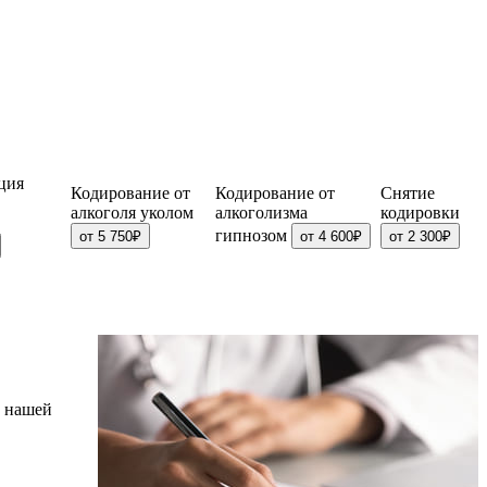
ция
Кодирование от
Кодирование от
Снятие
алкоголя уколом
алкоголизма
кодировки
гипнозом
от 5 750₽
от 4 600₽
от 2 300₽
в нашей