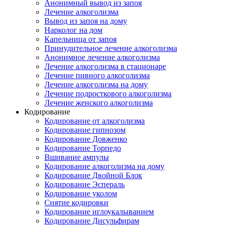
Анонимный вывод из запоя
Лечение алкоголизма
Вывод из запоя на дому
Нарколог на дом
Капельница от запоя
Принудительное лечение алкоголизма
Анонимное лечение алкоголизма
Лечение алкоголизма в стационаре
Лечение пивного алкоголизма
Лечение алкоголизма на дому
Лечение подросткового алкоголизма
Лечение женского алкоголизма
Кодирование
Кодирование от алкоголизма
Кодирование гипнозом
Кодирование Довженко
Кодирование Торпедо
Вшивание ампулы
Кодирование алкоголизма на дому
Кодирование Двойной Блок
Кодирование Эспераль
Кодирование уколом
Снятие кодировки
Кодирование иглоукалыванием
Кодирование Дисульфирам