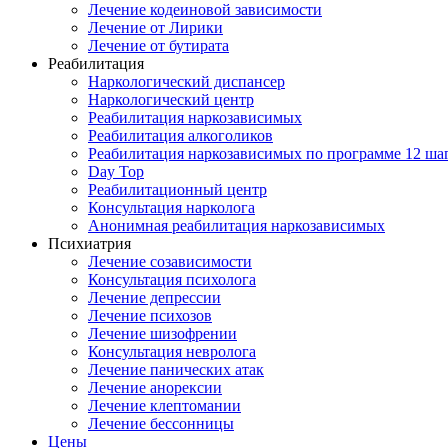
Лечение кодеиновой зависимости
Лечение от Лирики
Лечение от бутирата
Реабилитация
Наркологический диспансер
Наркологический центр
Реабилитация наркозависимых
Реабилитация алкоголиков
Реабилитация наркозависимых по программе 12 ша
Day Top
Реабилитационный центр
Консультация нарколога
Анонимная реабилитация наркозависимых
Психиатрия
Лечение созависимости
Консультация психолога
Лечение депрессии
Лечение психозов
Лечение шизофрении
Консультация невролога
Лечение панических атак
Лечение анорексии
Лечение клептомании
Лечение бессонницы
Цены