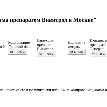
изма препаратом Вивитрол в Москве"
Инъекция
Импланта
Кодирование
Вшивание
препарата
препарата
о 2
Двойной блок
ампулы
Вивитрол
Эспераль
от 10 350₽
от 6 850₽
от 10 900₽
от 9 200₽
" на нашем сайте и получите скидку 15% на кодирование уколом 