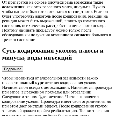
От препаратов на основе дисульфирама возможны такие
осложнения
, как отек головного мозга, инсульты. Нужно
чтобы пациент был готов отказаться от спиртного. Если он
будет употреблять алкоголь после кодирования, реакции на
рецидив может быть выраженной, вплоть до коматозного
состояния, психических расстройств и летального исхода.
Поэтому начинать процедуру можно только после
обследования и получения
осознанного согласия
больного в
трезвом состоянии.
Суть кодирования уколом, плюсы и
минусы, виды инъекций
Подробнее
Чтобы избавиться от алкогольной зависимости важно
провести
полный курс
лечения кодирования уколом.
Начинается он всегда с детоксикации. Назначается процедура
при запое, выраженном похмелье или отравлении.
Следующим этапом будет лечение. Часто выполняется
кодирование уколом. Процедура имеет свои ограничения, но
при этом дает быстрый эффект. После кодирования уколом
зависимый должен пройти реабилитацию. Только завершив
все три этапа, человек не будет больше выпивать.