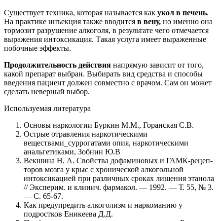
Существует техника, которая называется как
укол в печень
.
На практике инъекция также вводится
в вену,
но именно она
тормозит разрушение алкоголя, в результате чего отмечается
выражения интоксикация. Такая услуга имеет выраженные
побочные эффекты.
Продолжительность действия
напрямую зависит от того,
какой препарат выбран. Выбирать вид средства и способы
введения пациент должен совместно с врачом. Сам он может
сделать неверный выбор.
Используемая литература
Основы наркологии Буркин М.М., Горанская С.В.
Острые отравления наркотическими
веществами_суррогатами опия, наркотическими
анальгетиками, Зобнин Ю.В
Векшина Н. А. Свойства дофаминовых и ГАМК-рецеп-
торов мозга у крыс с хронической алкогольной
интоксикацией при различных сроках лишения этанола
// Эксперим. и клинич. фармакол. — 1992. — Т. 55, № 3.
— С. 65-67.
Как предупредить алкоголизм и наркоманию у
подростков Еникеева Д.Д.