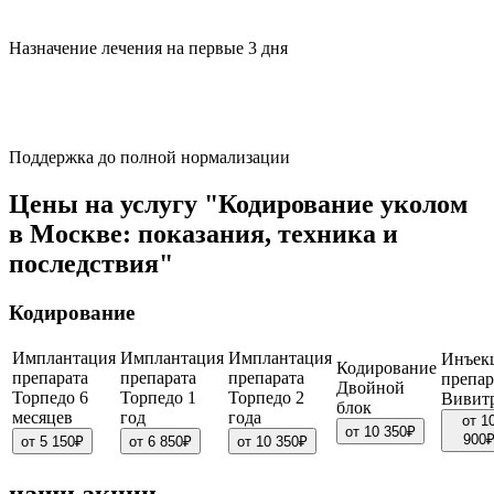
Назначение лечения на первые 3 дня
Поддержка до полной нормализации
Цены на услугу "Кодирование уколом
в Москве: показания, техника и
последствия"
Кодирование
Имплантация
Имплантация
Имплантация
Инъек
Кодирование
препарата
препарата
препарата
препар
Двойной
Торпедо 6
Торпедо 1
Торпедо 2
Вивит
блок
месяцев
год
года
от 1
от 10 350₽
900
от 5 150₽
от 6 850₽
от 10 350₽