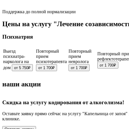
Поддержка до полной нормализации
Цены на услугу "Лечение созависимост
Психиатрия
Выезд
Повторный
Повторный
Повторный пр
психиатра-
прием
прием
рефлектотерапе
нарколога на
психотерапевта
невролога
от 1 700₽
дом
от 5 750₽
от 1 700₽
от 1 700₽
наши акции
Скидка на услугу кодирования от алкоголизма!
Оставьте заявку прямо сейчас на услугу "Капельница от запоя
клинике.