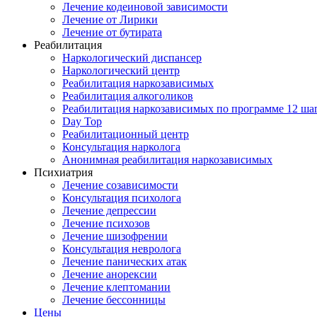
Лечение кодеиновой зависимости
Лечение от Лирики
Лечение от бутирата
Реабилитация
Наркологический диспансер
Наркологический центр
Реабилитация наркозависимых
Реабилитация алкоголиков
Реабилитация наркозависимых по программе 12 ша
Day Top
Реабилитационный центр
Консультация нарколога
Анонимная реабилитация наркозависимых
Психиатрия
Лечение созависимости
Консультация психолога
Лечение депрессии
Лечение психозов
Лечение шизофрении
Консультация невролога
Лечение панических атак
Лечение анорексии
Лечение клептомании
Лечение бессонницы
Цены