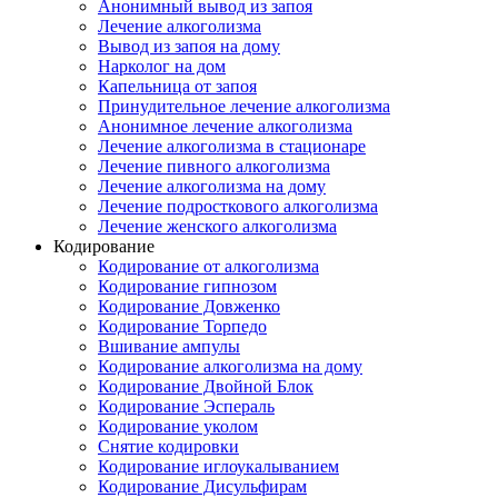
Анонимный вывод из запоя
Лечение алкоголизма
Вывод из запоя на дому
Нарколог на дом
Капельница от запоя
Принудительное лечение алкоголизма
Анонимное лечение алкоголизма
Лечение алкоголизма в стационаре
Лечение пивного алкоголизма
Лечение алкоголизма на дому
Лечение подросткового алкоголизма
Лечение женского алкоголизма
Кодирование
Кодирование от алкоголизма
Кодирование гипнозом
Кодирование Довженко
Кодирование Торпедо
Вшивание ампулы
Кодирование алкоголизма на дому
Кодирование Двойной Блок
Кодирование Эспераль
Кодирование уколом
Снятие кодировки
Кодирование иглоукалыванием
Кодирование Дисульфирам