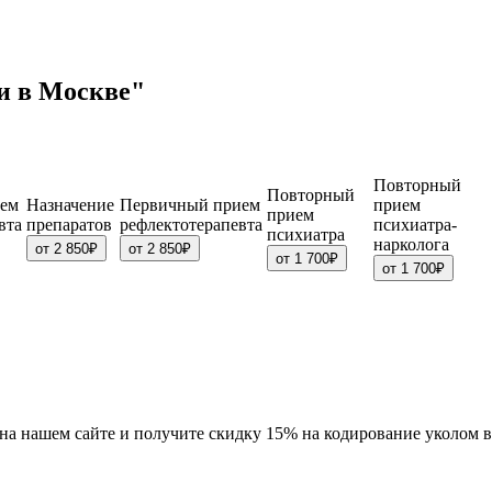
и в Москве"
Повторный
Повторный
ием
Назначение
Первичный прием
прием
прием
вта
препаратов
рефлектотерапевта
психиатра-
психиатра
нарколога
от 2 850₽
от 2 850₽
от 1 700₽
от 1 700₽
" на нашем сайте и получите скидку 15% на кодирование уколом 