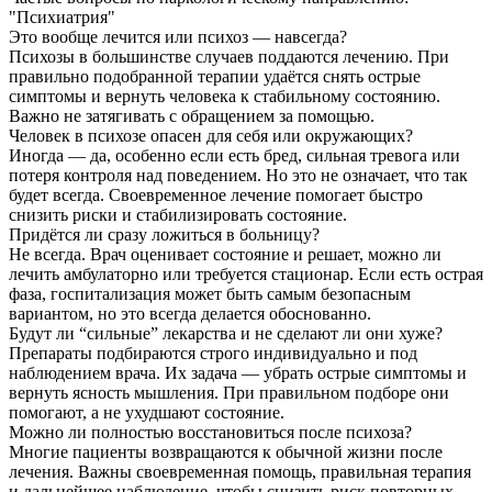
"Психиатрия"
Это вообще лечится или психоз — навсегда?
Психозы в большинстве случаев поддаются лечению. При
правильно подобранной терапии удаётся снять острые
симптомы и вернуть человека к стабильному состоянию.
Важно не затягивать с обращением за помощью.
Человек в психозе опасен для себя или окружающих?
Иногда — да, особенно если есть бред, сильная тревога или
потеря контроля над поведением. Но это не означает, что так
будет всегда. Своевременное лечение помогает быстро
снизить риски и стабилизировать состояние.
Придётся ли сразу ложиться в больницу?
Не всегда. Врач оценивает состояние и решает, можно ли
лечить амбулаторно или требуется стационар. Если есть острая
фаза, госпитализация может быть самым безопасным
вариантом, но это всегда делается обоснованно.
Будут ли “сильные” лекарства и не сделают ли они хуже?
Препараты подбираются строго индивидуально и под
наблюдением врача. Их задача — убрать острые симптомы и
вернуть ясность мышления. При правильном подборе они
помогают, а не ухудшают состояние.
Можно ли полностью восстановиться после психоза?
Многие пациенты возвращаются к обычной жизни после
лечения. Важны своевременная помощь, правильная терапия
и дальнейшее наблюдение, чтобы снизить риск повторных