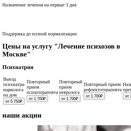
Назначение лечения на первые 3 дня
Поддержка до полной нормализации
Цены на услугу "Лечение психозов в
Москве"
Психиатрия
Выезд
Повторный
Повторный
психиатра-
Повторный прием
Наз
прием
прием
нарколога
рефлектотерапевта
пре
психотерапевта
невролога
на дом
от 1 700₽
от 
от 1 700₽
от 1 700₽
от 5 750₽
наши акции