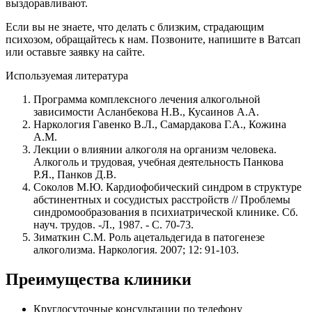
выздоравливают.
Если вы не знаете, что делать с близким, страдающим
психозом, обращайтесь к нам. Позвоните, напишите в Ватсап
или оставьте заявку на сайте.
Используемая литература
Программа комплексного лечения алкогольной
зависимости Асланбекова Н.В., Кусаинов А.А.
Наркология Гавенко В.Л., Самардакова Г.A., Кожина
А.М.
Лекции о влиянии алкоголя на организм человека.
Алкоголь и трудовая, учебная деятельность Панкова
Р.Я., Панков Д.В.
Соколов М.Ю. Кардиофобический синдром в структуре
абстинентных и сосудистых расстройств // Проблемы
синдромообразования в психиатрической клинике. Сб.
науч. трудов. -Л., 1987. - С. 70-73.
Зиматкин С.М. Роль ацетальдегида в патогенезе
алкоголизма. Наркология. 2007; 12: 91-103.
Преимущества клиники
Круглосуточные консультации по телефону