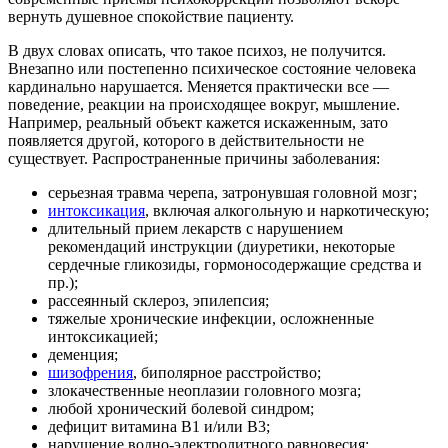
вернуть душевное спокойствие пациенту.
В двух словах описать, что такое психоз, не получится.
Внезапно или постепенно психическое состояние человека
кардинально нарушается. Меняется практически все —
поведение, реакции на происходящее вокруг, мышление.
Например, реальный объект кажется искаженным, зато
появляется другой, которого в действительности не
существует. Распространенные причины заболевания:
серьезная травма черепа, затронувшая головной мозг;
интоксикация
, включая алкогольную и наркотическую;
длительный прием лекарств с нарушением
рекомендаций инструкции (диуретики, некоторые
сердечные гликозиды, гормоносодержащие средства и
пр.);
рассеянный склероз, эпилепсия;
тяжелые хронические инфекции, осложненные
интоксикацией;
деменция;
шизофрения
, биполярное расстройство;
злокачественные неоплазии головного мозга;
любой хронический болевой синдром;
дефицит витамина B1 и/или B3;
нарушение водно-электролитного равновесия;