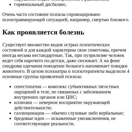
гормональный дисбаланс.
Очень часто состояние психоза спровоцировано
психотравмирующей ситуацией, например, смертью близкого.
Как проявляется болезнь
Существует множество видов острых психотических
состояний и для каждой характерны свои симптомы, причем
иногда весьма нестандартные. Так, при пуэрилизме человек
ведет себя нарочито по-детски, даже сюсюкает. А на фоне
синдрома одичания поведение больного напоминает повадки
животного. В целом психиатры и психотерапевты выделили 4
основные группы проявлений психоза:
сенестопатия — комплекс субъективных тягостных
ощущений в теле, не связанных с заболеванием
внутренних органов или ЦНС;
иллюзии — неверное восприятие окружающей
действительности;
галлюцинации — обычно слуховые либо вербальные;
бредовые идеи — искаженные умозаключения, не
соответствующие реальности.