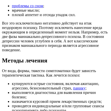
проблемы со сном
;
мрачные мысли;
плохой аппетит и отсюда упадок сил.
Все это исключительно негативно действует на итак
нездоровую психику. Поэтому исключить нанесение вреда
окружающим в определенный момент нельзя. Например, есть
две фазы маниакально-депрессивного психоза. В состоянии
депрессии человек углублен в себя. А вот классическим
признаком маниакального периода является агрессивное
поведение.
Методы лечения
От вида, формы, тяжести симптоматики будет зависеть
терапевтическая тактика. Как лечится психоз:
купируются острые состояния, включая ажитацию,
агрессию, безосновательный страх,
панику
;
выполняется диагностика для выявления причин
болезни;
назначается курсовой прием лекарственных средств;
проводятся индивидуальные и/или групповые сеансы
психотерапевта либо психиатра.