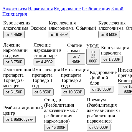
Алкоголизм
Наркомания
Кодирование
Реабилитация
Запой
Психиатрия
Курс лечения
Курс лечения
Курс лечения
алкоголизма Эконом
алкоголизма Обычный
алкоголизма О
от 4 450₽
от 6 750₽
от 8 500₽
Лечение
Лечение
Снятие
УБОД
Консультация
наркомании
наркомании в
ломки
от
нарколога
на дому
стационаре
23
от 7
от 1 700₽
000₽
450₽
от 3 750₽
от 4 450₽
Имплантация
Имплантация
Имплантация
Инъек
Кодирование
препарата
препарата
препарата
препар
Двойной
Торпедо 6
Торпедо 1
Торпедо 2
Вивит
блок
месяцев
год
года
от 1
от 10 350₽
900
от 5 150₽
от 6 850₽
от 10 350₽
Стандарт
Премиум
(Реабилитация
(Реабилитация
Реабилитационный
алкозависимых /
алкозависимых /
центр
реабилитация
реабилитация
от 1 950₽/сутки
наркоманов)
наркоманов)
от 46 000₽
от 69 000₽