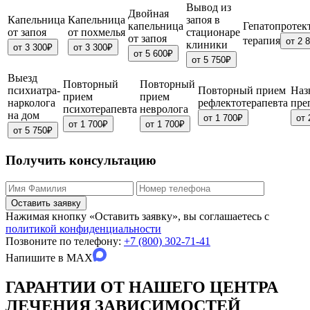
Вывод из
Двойная
Капельница
Капельница
запоя в
капельница
Гепатопротек
от запоя
от похмелья
стационаре
от запоя
терапия
от 2 
клиники
от 3 300₽
от 3 300₽
от 5 600₽
от 5 750₽
Выезд
Повторный
Повторный
психиатра-
Повторный прием
Наз
прием
прием
нарколога
рефлектотерапевта
пре
психотерапевта
невролога
на дом
от 1 700₽
от 
от 1 700₽
от 1 700₽
от 5 750₽
Получить консультацию
Оставить заявку
Нажимая кнопку «Оставить заявку», вы соглашаетесь с
политикой конфиденциальности
Позвоните по телефону:
+7 (800) 302-71-41
Напишите в
MAX
ГАРАНТИИ ОТ НАШЕГО ЦЕНТРА
ЛЕЧЕНИЯ ЗАВИСИМОСТЕЙ